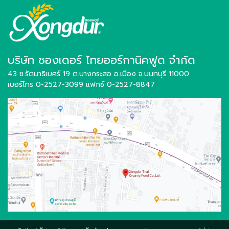
บริษัท ซองเดอร์ ไทยออร์กานิคฟูด จำกัด
43 ซ.รัตนาธิเบศร์ 19 ต.บางกระสอ อ.เมือง
จ.นนทบุรี 11000
เบอร์โทร 0-2527-3099
แฟกซ์ 0-2527-8847