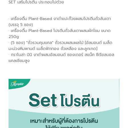
SET เสริมโปรตีน ประกอบไปด้วย
· เครื่องดื่ม Plant-Based งาดำแปะก๊วยผสมโปรตีนถั่วลันเตา
(บรรจุ 5 ซอง)
· เครื่องดื่ม Plant-Based โปรตีนถั่วลันเตาผสมผักโขม ขนาด
250g
· (5 ซอง) "ถั่วรวมคุมแคล" ถั่วรวมผสมผลไม้ [อัลมอนต์ เมล็ด
มะม่วงหิมพานต์ เมล็ดฟักทอง ถั่วเหลือง และลูกเกด]
· กราโนล่า มินิ งาดำผสมอัลมอนด์ ซองเดอร์ สแน็ค ซีเรียลบอล
แคลเซียมสูง