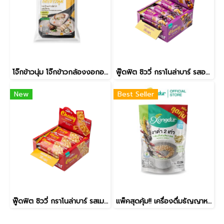
โจ๊กข้าวนุ่ม โจ๊กข้าวกล้องงอกออร์แกนิค ผสมเห็ดหอม (ขนาด 30 กรัม) Xongdur ซองเดอร์
ฟู๊ดฟิต ชิววี่ กราโนล่าบาร์ รสอาซาอิแอนด์บลูเบอร์รี่วาฟเฟิล (12แท่ง) ซองเดอร์ Foodfiit Chewy Granola Bar
New
Best Seller
ฟู๊ดฟิต ชิววี่ กราโนล่าบาร์ รสเมเปิ้ลฮันนี่โทสต์ (12แท่ง) ซองเดอร์ Foodfiit Chewy Granola Bar
แพ็คสุดคุ้ม!! เครื่องดื่มธัญญาหารโฮลเกรนผสมงาดำสำเร็จรูป สูตรหวานน้อย (บรรจุ 15 ซอง) Xongdur ซองเดอร์