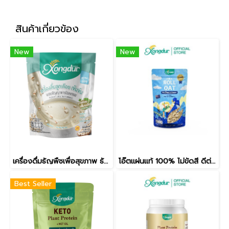
สินค้าเกี่ยวข้อง
New
New
เครื่องดื่มธัญพืชเพื่อสุขภาพ ธัญญาหาร 8 ชนิด ซุปลูกเดือยชาเขียวใบหม่อน หวานน้อย แบบแพ็ค (บรรจุ 5 ซอง) Xongdur ซองเดอร์
โอ๊ตแผ่นแท้ 100% ไม่ขัดสี ดีต่อคนลดน้ำหนัก (Roll Oat) ขนาด 300 กรัม
Best Seller