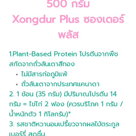
500 กรัม
Xongdur Plus ซองเดอร์
พลัส
1.Plant-Based Protein โปรตีนจากพืช
สกัดจากถั่วลันเตาสีทอง
ไม่มีสารก่อภูมิแพ้
ถั่วลันเตาจากประเทศแคนาดา
2. 1 ช้อน (35 กรัม) มีปริมาณโปรตีน 14
กรัม = ไข่ไก่ 2 ฟอง (ควรบริโภค 1 กรัม /
น้ำหนักตัว 1 กิโลกรัม)*
3. รสชาติหวานอมเปรี้ยวจากผลไม้ตระกูล
เบอร์รี่ สดชื่น