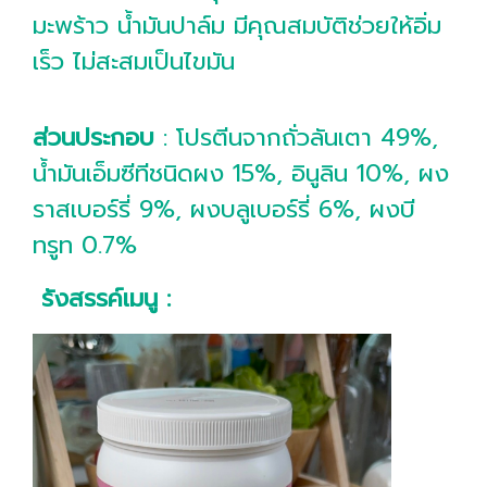
มะพร้าว น้ำมันปาล์ม มีคุณสมบัติช่วยให้อิ่ม
เร็ว ไม่สะสมเป็นไขมัน
ส่วนประกอบ
: โปรตีนจากถั่วลันเตา 49%,
น้ำมันเอ็มซีทีชนิดผง 15%, อินูลิน 10%, ผง
ราสเบอร์รี่ 9%, ผงบลูเบอร์รี่ 6%, ผงบี
ทรูท 0.7%
รังสรรค์เมนู :