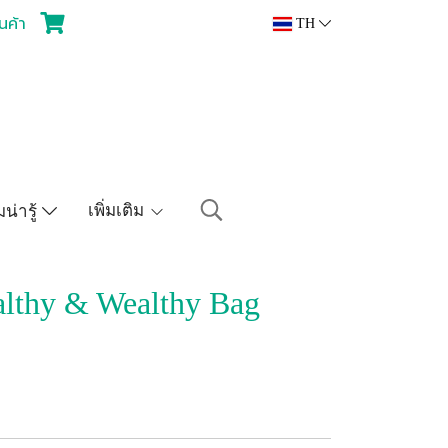
ินค้า
TH
เพิ่มเติม
น่ารู้
althy & Wealthy Bag