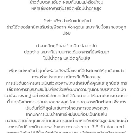
ข้าวตุ๋นบดละเอียด ผสมกับนมแม่หรือน้ำซุป
หลีกเลี่ยงอาหารที่มีรสจัดหรือมีน้ำตาลสูง
ตัวช่วยดีๆ สำหรับแม่ยุคใหม่
ข้าวโอ๊ตออร์แกนิกเสริมธัญพืชจาก Xongdur เหมาะกับมื้อแรกของลูก
น้อย
ทำจากวัตถุดิบออร์แกนิก ปลอดภัย
ย่อยง่าย เหมาะกับระบบทางเดินอาหารที่ยังพัฒนา
ไม่มีน้ำตาล และวัตถุกันเสีย
เพียงแค่ชงกับน้ำอุ่นก็พร้อมเสิร์ฟมื้อแรกที่มีประโยชน์ให้ลูกน้อยแล้ว
การสร้างประสบการณ์การกินที่มีความสุข
การเริ่มต้นอาหารเสริมเป็นช่วงเวลาพิเศษสำหรับทั้งคุณและลูกน้อย การ
เลือกอาหารที่เหมาะสมไม่เพียงช่วยพัฒนาความคุ้นเคยกับรสชาติใหม่ๆ
แต่ยังวางรากฐานสำหรับนิสัยการกินที่ดีในอนาคต ให้เวลากับกระบวนการ
นี้ และสังเกตการตอบสนองของลูกน้อยต่ออาหารชนิดต่างๆ เพื่อการ
เริ่มต้นที่ดีที่สุดในเส้นทางโภชนาการของพวกเขา
เทคนิคการแนะนำอาหารใหม่แบบค่อยเป็นค่อยไป
ความอดทนคือกุญแจสำคัญในการแนะนำอาหารใหม่ให้กับลูกน้อย แนะนำ
อาหารใหม่ทีละชนิด และรอสังเกตอาการประมาณ 3-5 วัน ก่อนแนะนำ