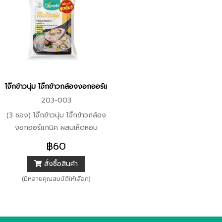
โจ๊กข้าวนุ่ม โจ๊กข้าวกล้องงอกออร์แกนิค ผสมเห็ดหอม (ขนาด 30 กรัม) 
203-003
(3 ซอง) โจ๊กข้าวนุ่ม โจ๊กข้าวกล้อง
งอกออร์แกนิค ผสมเห็ดหอม
(ขนาด 30 กรัม) Xongdur ซองเด
฿60
อร์
สั่งซื้อสินค้า
(มีหลายคุณสมบัติให้เลือก)