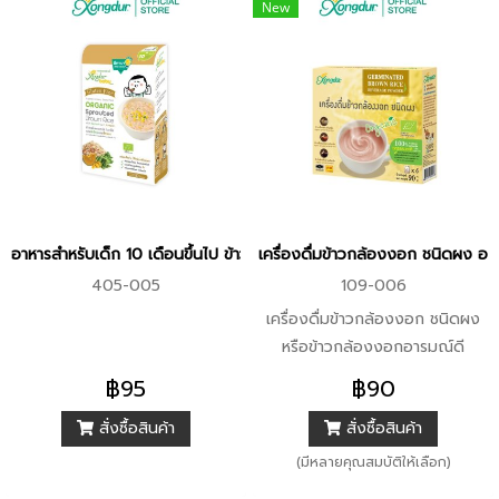
New
อาหารสำหรับเด็ก 10 เดือนขึ้นไป ข้าวกล้องงอกออร์แกนิค ผสมผักโขมและ
เครื่องดื่มข้าวกล้องงอก ชนิดผง อ
405-005
109-006
เครื่องดื่มข้าวกล้องงอก ชนิดผง
หรือข้าวกล้องงอกอารมณ์ดี
เป็นการนำข้าวกล้องออร์แกนิคที่
฿95
฿90
ผ่านการคัดสรร และเพาะปลูกโดยไม่
สั่งซื้อสินค้า
สั่งซื้อสินค้า
ใช้สารเคมี (Organic Process)
จากชุมชนชาวนาเกษตรอินทรีย์
(มีหลายคุณสมบัติให้เลือก)