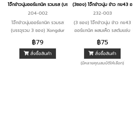
โจ๊กข้าวนุ่มออร์แกนิค รวมรส (บรรจุรวม 3 ซอง) Xongdur ซองเดอร์
(3ซอง) โจ๊กข้าวนุ่ม ข้าว กข43 ออ
204-002
232-003
โจ๊กข้าวนุ่มออร์แกนิค รวมรส
(3 ซอง) โจ๊กข้าวนุ่ม ข้าว กข43
(บรรจุรวม 3 ซอง) Xongdur
ออร์แกนิค ผสมเห็ด รสต้มแซ่บ
ซองเดอร์ ผลิตจาก ข้าว
(ขนาด 30 กรัม) Xongdur ซอง
฿79
฿75
ขาว กข43 ออร์แกนิค ซึ่งเป็น
เดอร์
สั่งซื้อสินค้า
สั่งซื้อสินค้า
ข้าวที่ใช้เวลาย่อยแป้งเป็นน้ำตาล
ได้ช้า อยู่ท้องได้นานขึ้น เหมาะ
(มีหลายคุณสมบัติให้เลือก)
สำหรับผู้ควบคุมน้ำตาล พร้อม
ซองซุปผงด้านใน เนื้อสัมผัสข้าว
นุ่มฟู เหมือนโจ๊กต้มใหม่ เครื่อง
เยอะ จุใจ