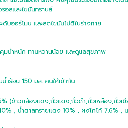
เตอรอลและไขมันทรานส์
ะดับฮอร์โมน และลดไขมันไม่ดีในร่างกาย
วบคุมน้ำหนัก ทานหวานน้อย และดูแลสุขภาพ
น้ำร้อน 150 มล. คนให้เข้ากัน
(ข้าวกล้องแดง,ถั่วแดง,ถั่วดำ,ถั่วเหลือง,ถั่วเขียว
้าว 10% , น้ำตาลทรายแดง 10% , ผงโกโก้ 7.6% 