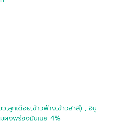
,ลูกเดือย,ข้าวฟ่าง,ข้าวสาลี) , อินู
, นมผงพร่องมันเนย 4%