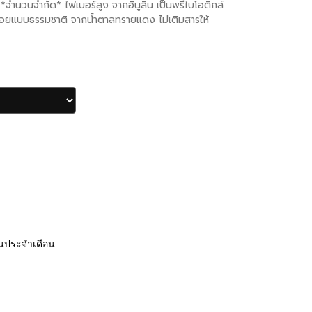
ำนวนจำกัด* ไฟเบอร์สูง จากอินูลิน เป็นพรีไบโอติกส์
น้อยแบบธรรมชาติ จากน้ำตาลทรายแดง ไม่เติมสารให้
่นประจำเดือน