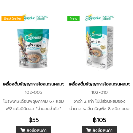
Best Seller
New
เครื่องดื่มธัญญาหารโฮลเกรนผสมงาดำสำเร็จรูป สูตรจืด (บรรจุ 5 ซอง) 
เครื่องดื่มธัญญาหารโฮลเกรนผสมงาด
102-005
102-010
โปรพิเศษเดือนพฤษภาคม 67 แถม
งาดำ 2 เท่า ไม่มีส่วนผสมของ
ฟรี! แก้วมินิมอล *จำนวนจำกัด*
น้ำตาล รสจืด ธัญพืช 8 ชนิด แบบ
งาดำ 2 เท่า และธัญพืช 8 ชนิด
เต็มเมล็ด ไม่ขัดสี และปลอดสาร
฿55
฿105
แบบเต็มเมล็ด ไม่ขัดสี และปลอด
พิษ ไม่มีโคเลสเตอรอลและไขมัน
สั่งซื้อสินค้า
สั่งซื้อสินค้า
สารพิษ เหมาะสำหรับผู้ที่ไม่ทานหวาน
ทรานส์