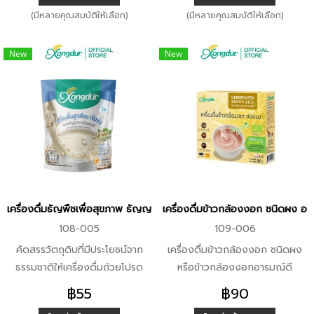
หรือชอบทานรสจืด ไม่มี
(มีหลายคุณสมบัติให้เลือก)
(มีหลายคุณสมบัติให้เลือก)
โคเลสเตอรอลและไขมันทรานส์
New
New
เครื่องดื่มธัญพืชเพื่อสุขภาพ ธัญญาหาร 8 ชนิด ซุปลูกเดือยชาเขียวใบหม
เครื่องดื่มข้าวกล้องงอก ชนิดผง อ
108-005
109-006
คัดสรรวัตถุดิบที่มีประโยชน์จาก
เครื่องดื่มข้าวกล้องงอก ชนิดผง
ธรรมชาติให้เครื่องดื่มถ้วยโปรด
หรือข้าวกล้องงอกอารมณ์ดี
ของคุณ ด้วยลูกเดือยออร์แกนิคที่
เป็นการนำข้าวกล้องออร์แกนิคที่
฿55
฿90
อุดมไปด้วยโปรตีน วิตามิน และแร่
ผ่านการคัดสรร และเพาะปลูกโดยไม่