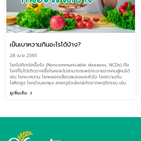
เป็นเบาหวานกินอะไรได้บ้าง?
28 เม.ย 2565
โรคไม่ติดต่อเรื้อรัง (Noncommunicable diseases; NCDs) คือ
โรคที่ไม่ได้เกิดจากเชื้อโรคและไม่สามารถแพร่กระจายจากคนสู่คนได้
เช่น โรคเบาหวาน โรคหลอดเลือดสมองและหัวใจ โรคความดัน
โลหิตสูง โรคอ้วนลงพุง สาเหตุส่วนใหญ่เกิดจากพฤติกรรม เช่น
การสูบบุหรี่ การดื่มแอลกอฮอล์ การทานอาหารที่ไม่ดีต่อสุขภาพ
ดูเพิ่มเติม
และขาดการออกกำลังกาย เหล่านี้ล้วนทำให้ความเสี่ยงของการเกิด
โรคเพิ่มสูงขึ้น