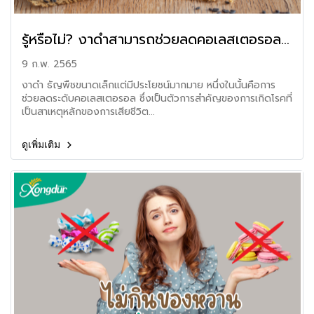
รู้หรือไม่? งาดำสามารถช่วยลดคอเลสเตอรอล
ได้
9 ก.พ. 2565
งาดำ ธัญพืชขนาดเล็กแต่มีประโยชน์มากมาย หนึ่งในนั้นคือการ
ช่วยลดระดับคอเลสเตอรอล ซึ่งเป็นตัวการสำคัญของการเกิดโรคที่
เป็นสาเหตุหลักของการเสียชีวิต...
ดูเพิ่มเติม