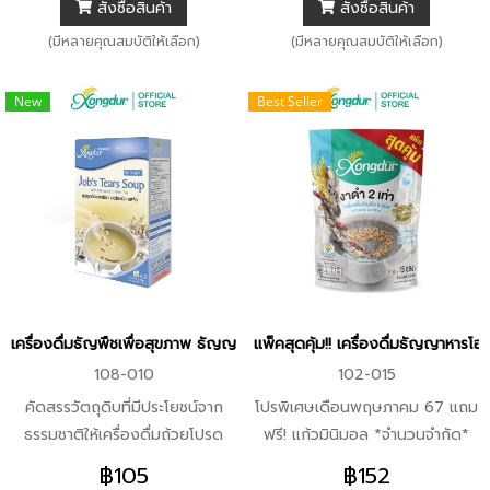
สั่งซื้อสินค้า
สั่งซื้อสินค้า
ธาตุที่จำเป็นต่อร่างกาย
ใช้สารเคมี (Organic Process)
จากชุมชนชาวนาเกษตรอินทรีย์
(มีหลายคุณสมบัติให้เลือก)
(มีหลายคุณสมบัติให้เลือก)
New
Best Seller
เครื่องดื่มธัญพืชเพื่อสุขภาพ ธัญญาหาร 8 ชนิด ซุปลูกเดือยชาเขียวใบห
แพ็คสุดคุ้ม!! เครื่องดื่มธัญญาหาร
108-010
102-015
คัดสรรวัตถุดิบที่มีประโยชน์จาก
โปรพิเศษเดือนพฤษภาคม 67 แถม
ธรรมชาติให้เครื่องดื่มถ้วยโปรด
ฟรี! แก้วมินิมอล *จำนวนจำกัด*
ของคุณ ด้วยลูกเดือยออร์แกนิคที่
งาดำ 2 เท่า และธัญพืช 8 ชนิด
฿105
฿152
อุดมไปด้วยโปรตีน วิตามิน และแร่
แบบเต็มเมล็ด ไม่ขัดสี และปลอด